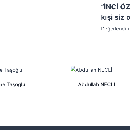
“İNCİ Ö
kişi siz 
Değerlendir
ne Taşoğlu
Abdullah NECLİ