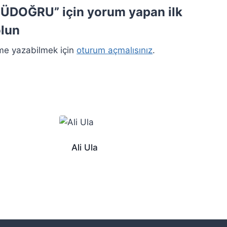
ZÜDOĞRU” için yorum yapan ilk
olun
me yazabilmek için
oturum açmalısınız
.
Ali Ula