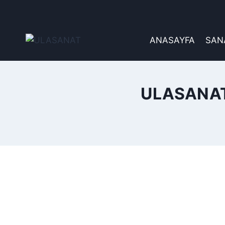
İçeriğe
geç
ANASAYFA
SAN
ULASANAT