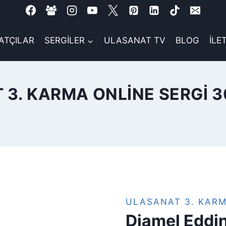
ATÇILAR
SERGİLER
ULASANAT TV
BLOG
İLE
 3. KARMA ONLINE SERGI 3
ULASANAT 3. KARM
Djamel Edd