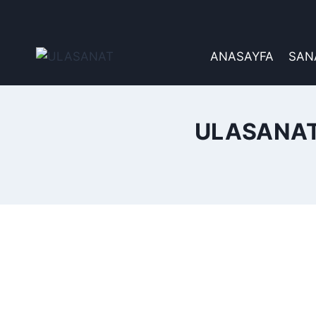
İçeriğe
geç
ANASAYFA
SAN
ULASANAT