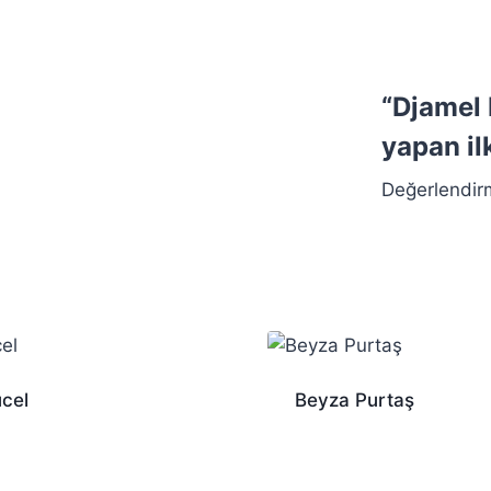
“Djamel
yapan ilk
Değerlendir
ücel
Beyza Purtaş