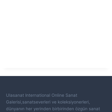
Parola
*
Oturum açmamı sağla
Kaydolmak
Şifrenizi mi unuttunuz?
Ulasanat International Online Sanat
Galerisi,sanatseverleri ve koleksiyonerleri,
dünyanın her yerinden birbirinden özgün sanat